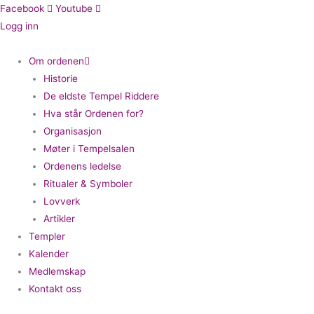
Hopp
Facebook
Youtube
rett
Logg inn
til
innholdet
Om ordenen
Historie
De eldste Tempel Riddere
Hva står Ordenen for?
Organisasjon
Møter i Tempelsalen
Ordenens ledelse
Ritualer & Symboler
Lovverk
Artikler
Templer
Kalender
Medlemskap
Kontakt oss