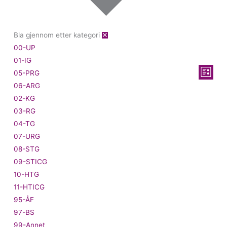
Bla gjennom etter kategori
✕
00-UP
01-IG
Velg
Arran
05-PRG
Liste
visning
Views
06-ARG
Naviga
02-KG
03-RG
04-TG
07-URG
08-STG
09-STICG
10-HTG
11-HTICG
95-ÅF
97-BS
99-Annet