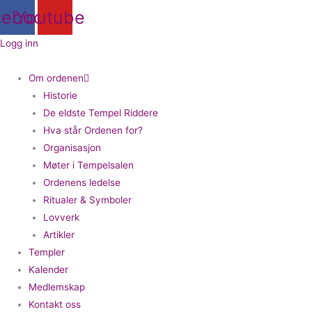
Hopp
cebook
Youtube
rett
til
Logg inn
innholdet
Om ordenen
Historie
De eldste Tempel Riddere
Hva står Ordenen for?
Organisasjon
Møter i Tempelsalen
Ordenens ledelse
Ritualer & Symboler
Lovverk
Artikler
Templer
Kalender
Medlemskap
Kontakt oss