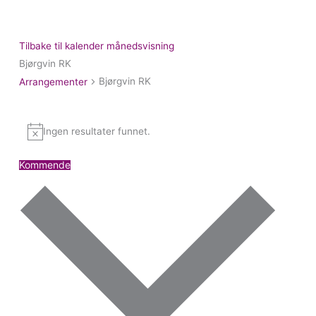
Tilbake til kalender månedsvisning
Bjørgvin RK
Arrangementer
Bjørgvin RK
Arrangementer
Ingen resultater funnet.
Merknad
Kommende
Velg
dato.