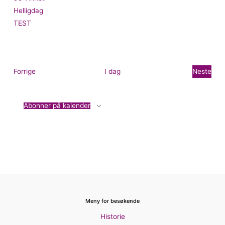
Helligdag
TEST
Arrangementer
Forrige
I dag
Neste
Arrang
Abonner på kalender
Meny for besøkende
Historie