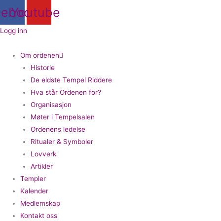
Hopp
cebook
Youtube
rett
til
Logg inn
innholdet
Om ordenen
Historie
De eldste Tempel Riddere
Hva står Ordenen for?
Organisasjon
Møter i Tempelsalen
Ordenens ledelse
Ritualer & Symboler
Lovverk
Artikler
Templer
Kalender
Medlemskap
Kontakt oss