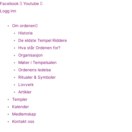
Hopp
Facebook
Youtube
rett
Logg inn
til
innholdet
Om ordenen
Historie
De eldste Tempel Riddere
Hva står Ordenen for?
Organisasjon
Møter i Tempelsalen
Ordenens ledelse
Ritualer & Symboler
Lovverk
Artikler
Templer
Kalender
Medlemskap
Kontakt oss