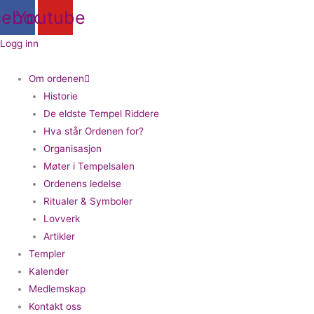
Hopp
cebook
Youtube
rett
til
Logg inn
innholdet
Om ordenen
Historie
De eldste Tempel Riddere
Hva står Ordenen for?
Organisasjon
Møter i Tempelsalen
Ordenens ledelse
Ritualer & Symboler
Lovverk
Artikler
Templer
Kalender
Medlemskap
Kontakt oss