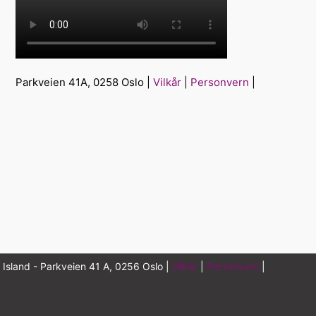
Parkveien 41A, 0258 Oslo |
Vilkår
|
Personvern
|
 Island - Parkveien 41 A, 0256 Oslo |
Vilkår
|
Personvern
|