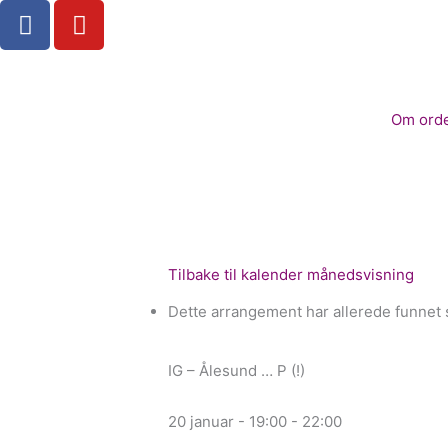
F
Y
Hopp
a
o
rett
c
u
til
e
t
innholdet
b
u
Om ord
o
b
o
e
k
Tilbake til kalender månedsvisning
Dette arrangement har allerede funnet 
IG – Ålesund … P (!)
20 januar - 19:00
-
22:00