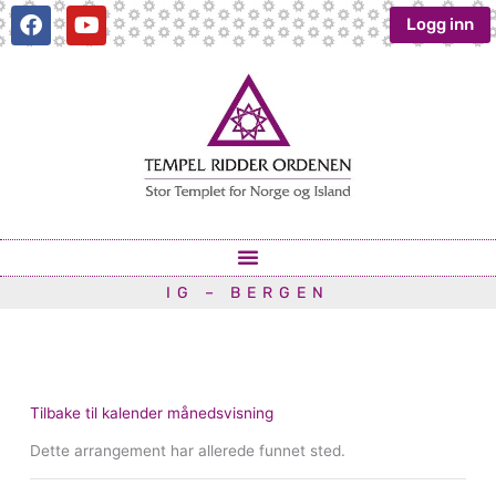
Hopp
F
Y
Logg inn
a
o
rett
c
u
til
e
t
innholdet
b
u
o
b
o
e
k
IG – BERGEN
Tilbake til kalender månedsvisning
Dette arrangement har allerede funnet sted.