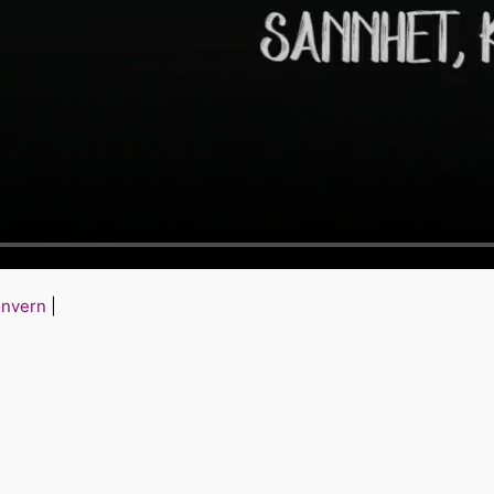
onvern
|