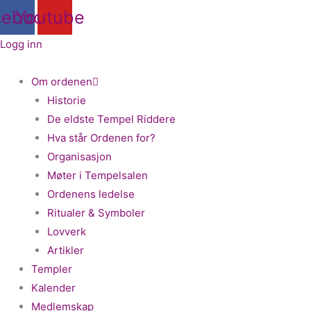
Hopp
cebook
Youtube
rett
Logg inn
til
innholdet
Om ordenen
Historie
De eldste Tempel Riddere
Hva står Ordenen for?
Organisasjon
Møter i Tempelsalen
Ordenens ledelse
Ritualer & Symboler
Lovverk
Artikler
Templer
Kalender
Medlemskap