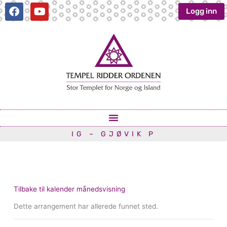
Hopp
F
Y
Logg inn
a
o
rett
c
u
til
e
t
innholdet
b
u
o
b
o
e
k
IG – GJØVIK P
Tilbake til kalender månedsvisning
Dette arrangement har allerede funnet sted.