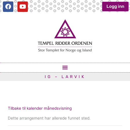
Hopp
F
Y
Logg inn
a
o
rett
c
u
til
e
t
innholdet
b
u
o
b
o
e
k
IG – LARVIK
Tilbake til kalender månedsvisning
Dette arrangement har allerede funnet sted.