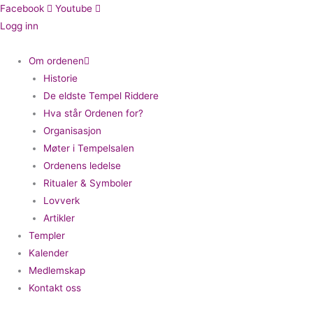
Hopp
Facebook
Youtube
rett
Logg inn
til
innholdet
Om ordenen
Historie
De eldste Tempel Riddere
Hva står Ordenen for?
Organisasjon
Møter i Tempelsalen
Ordenens ledelse
Ritualer & Symboler
Lovverk
Artikler
Templer
Kalender
Medlemskap
Kontakt oss