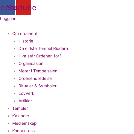
Hopp
cebook
Youtube
rett
til
Logg inn
innholdet
Om ordenen
Historie
De eldste Tempel Riddere
Hva står Ordenen for?
Organisasjon
Møter i Tempelsalen
Ordenens ledelse
Ritualer & Symboler
Lovverk
Artikler
Templer
Kalender
Medlemskap
Kontakt oss