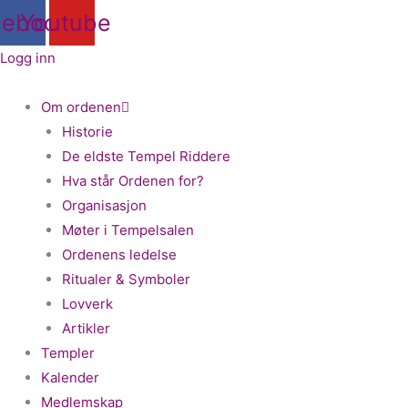
Hopp
cebook
Youtube
rett
Logg inn
til
innholdet
Om ordenen
Historie
De eldste Tempel Riddere
Hva står Ordenen for?
Organisasjon
Møter i Tempelsalen
Ordenens ledelse
Ritualer & Symboler
Lovverk
Artikler
Templer
Kalender
Medlemskap