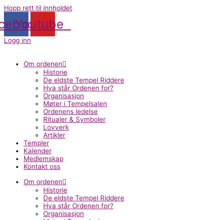
Hopp rett til innholdet
cebook
Youtube
Logg inn
Om ordenen
Historie
De eldste Tempel Riddere
Hva står Ordenen for?
Organisasjon
Møter i Tempelsalen
Ordenens ledelse
Ritualer & Symboler
Lovverk
Artikler
Templer
Kalender
Medlemskap
Kontakt oss
Om ordenen
Historie
De eldste Tempel Riddere
Hva står Ordenen for?
Organisasjon