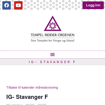
Hopp
F
Y
Logg inn
a
o
rett
c
u
til
e
t
innholdet
b
u
o
b
o
e
k
IG- STAVANGER F
Tilbake til kalender månedsvisning
IG- Stavanger F