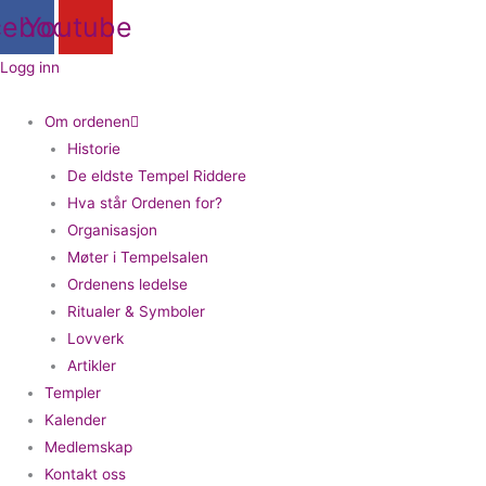
Hopp
cebook
Youtube
rett
til
Logg inn
innholdet
Om ordenen
Historie
De eldste Tempel Riddere
Hva står Ordenen for?
Organisasjon
Møter i Tempelsalen
Ordenens ledelse
Ritualer & Symboler
Lovverk
Artikler
Templer
Kalender
Medlemskap
Kontakt oss