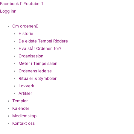
Hopp
Facebook
Youtube
rett
Logg inn
til
innholdet
Om ordenen
Historie
De eldste Tempel Riddere
Hva står Ordenen for?
Organisasjon
Møter i Tempelsalen
Ordenens ledelse
Ritualer & Symboler
Lovverk
Artikler
Templer
Kalender
Medlemskap
Kontakt oss