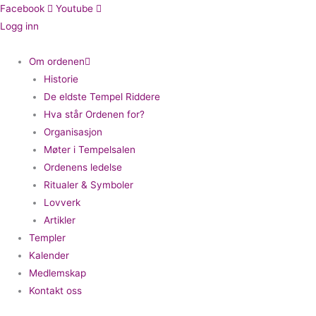
Hopp
Facebook
Youtube
rett
Logg inn
til
innholdet
Om ordenen
Historie
De eldste Tempel Riddere
Hva står Ordenen for?
Organisasjon
Møter i Tempelsalen
Ordenens ledelse
Ritualer & Symboler
Lovverk
Artikler
Templer
Kalender
Medlemskap
Kontakt oss