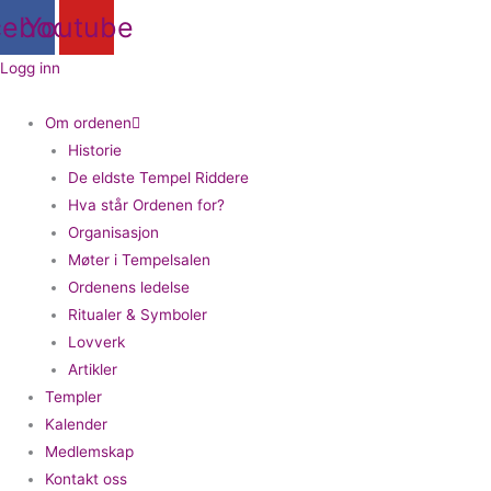
Hopp
cebook
Youtube
rett
til
Logg inn
innholdet
Om ordenen
Historie
De eldste Tempel Riddere
Hva står Ordenen for?
Organisasjon
Møter i Tempelsalen
Ordenens ledelse
Ritualer & Symboler
Lovverk
Artikler
Templer
Kalender
Medlemskap
Kontakt oss