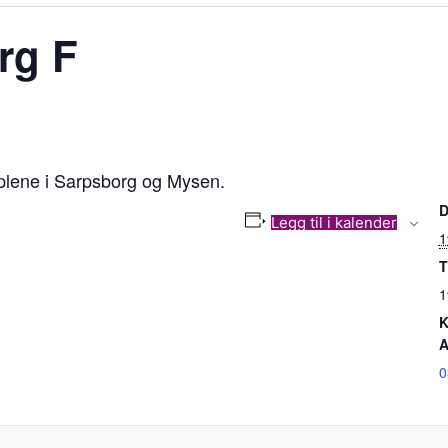
rg F
plene i Sarpsborg og Mysen.
D
Legg til i kalender
1
T
1
K
A
0