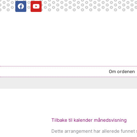
F
Y
Hopp
a
o
rett
c
u
til
e
t
b
u
innholdet
o
b
o
e
k
Om ordenen
Tilbake til kalender månedsvisning
Dette arrangement har allerede funnet 