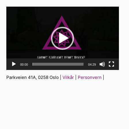
Videoavspiller
00:00
04:29
Parkveien 41A, 0258 Oslo |
Vilkår
|
Personvern
|