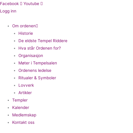
Hopp
Facebook
Youtube
rett
Logg inn
til
innholdet
Om ordenen
Historie
De eldste Tempel Riddere
Hva står Ordenen for?
Organisasjon
Møter i Tempelsalen
Ordenens ledelse
Ritualer & Symboler
Lovverk
Artikler
Templer
Kalender
Medlemskap
Kontakt oss