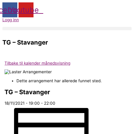
Hopp
rett
cebook
Youtube
til
innholdet
Logg inn
TG – Stavanger
Tilbake til kalender månedsvisning
Dette arrangement har allerede funnet sted.
TG – Stavanger
18/11/2021 - 19:00
-
22:00