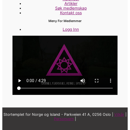
Artikler
Søk medlemskap
Kontakt oss
Meny For Medlemmer
Logg Inn
Parkveien 41A, 0258 Oslo |
Vilkår
|
Personvern
|
Stortemplet for Norge og Island - Parkveien 41 A, 0256 Oslo |
Vilkår
|
Personvern
|