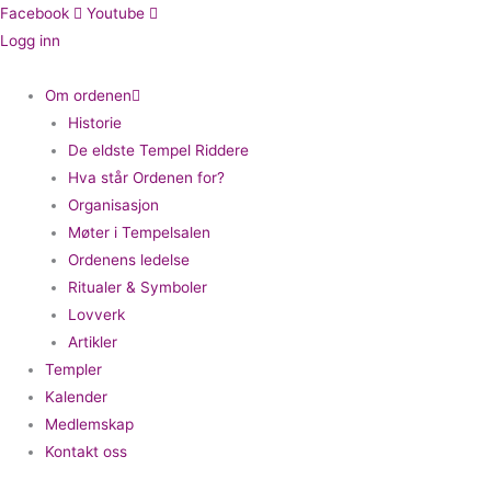
Hopp
Facebook
Youtube
rett
Logg inn
til
innholdet
Om ordenen
Historie
De eldste Tempel Riddere
Hva står Ordenen for?
Organisasjon
Møter i Tempelsalen
Ordenens ledelse
Ritualer & Symboler
Lovverk
Artikler
Templer
Kalender
Medlemskap
Kontakt oss