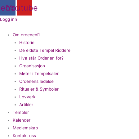
Hopp
cebook
Youtube
rett
til
Logg inn
innholdet
Om ordenen
Historie
De eldste Tempel Riddere
Hva står Ordenen for?
Organisasjon
Møter i Tempelsalen
Ordenens ledelse
Ritualer & Symboler
Lovverk
Artikler
Templer
Kalender
Medlemskap
Kontakt oss