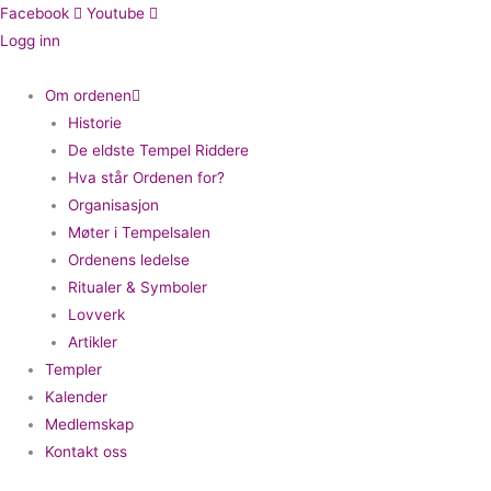
Hopp
Facebook
Youtube
rett
Logg inn
til
innholdet
Om ordenen
Historie
De eldste Tempel Riddere
Hva står Ordenen for?
Organisasjon
Møter i Tempelsalen
Ordenens ledelse
Ritualer & Symboler
Lovverk
Artikler
Templer
Kalender
Medlemskap
Kontakt oss